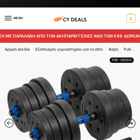
MENU
0
ΜΕ ΠΑΡΑΛΑΒΗ ΑΠΟ ΤΟΝ ΑΚΗ
ΠΑΡΑΓΓΕΛΙΕΣ ΑΝΩ ΤΩΝ €49: ΔΩΡΕΑΝ ΠΑ
Αρχική σελίδα
Εξοπλισμός γυμναστηρίου για το σπίτι
Βάρη
Ρυθμιζόμενοι αλτήρες
/
/
/
PRE-ORDER