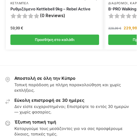
ΚΈΤΛΜΠΕΛ
ΔΙΆΔΡΟΜΟΙ
,
ΚΑΡ
Ρυθμιζόμενο Kettlebell 9kg – Rebel Active
B-PRO Walking 
(0 Reviews)
59,99
€
229,9
329,99
€
Προσθήκη στο καλάθι
Πρ
Αποστολή σε όλη την Κύπρο
Τοπική παράδοση με πλήρη παρακολούθηση και χωρίς
εκπλήξεις.
Εύκολη επιστροφή σε 30 ημέρες
Δεν είστε ευχαριστημένοι; Επιστρέψτε το εντός 30 ημερών
— χωρίς φασαρίες.
Έξυπνη τοπική τιμή
Καταργούμε τους μεσάζοντες για να σας προσφέρουμε
δίκαιες, τοπικές τιμές.