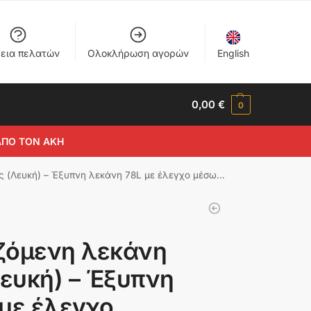
εια πελατών
Ολοκλήρωση αγορών
English
0,00
€
0
ΑΠΟ ΤΟΝ ΑΚΗ
νη λεκάνη 78L με έλεγχο μέσω εφαρμογής και αισθητήρες βάρους
ζόμενη λεκάνη
Λευκή) – Έξυπνη
με έλεγχο