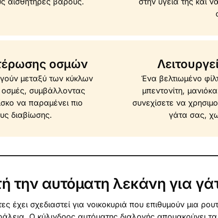
ς αισθητήρες βάρους.
στην υγεία της και ν
ετέρωσης οσμών
Λειτουργε
ργούν μεταξύ των κύκλων
Ένα βελτιωμένο φίλ
ς οσμές, συμβάλλοντας
μπεντονίτη, μανιόκα
ίσκο να παραμένει πιο
συνεχίσετε να χρησιμο
υς διαβίωσης.
γάτα σας, χ
υτή την αυτόματη λεκάνη για γά
ς έχει σχεδιαστεί για νοικοκυριά που επιθυμούν μια ρουτ
άλεια. Ο κύλινδρος αυτόματης διαλογής απομακρύνει τα