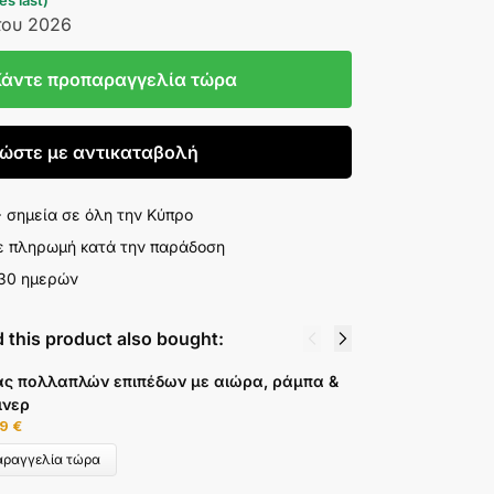
s last)
του 2026
Κάντε προπαραγγελία τώρα
ώστε με αντικαταβολή
σημεία σε όλη την Κύπρο
ε πληρωμή κατά την παράδοση
 30 ημερών
 this product also bought:
ας πολλαπλών επιπέδων με αιώρα, ράμπα &
Τ
ινερ
1
99
€
αραγγελία τώρα