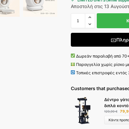
LIMITED UNITS (while supplie
Αποστολή στις 13 Αυγούσ
Πληρ
Δωρεάν παραλαβή από 70+ 
Παραγγελία χωρίς ρίσκο μ
Τοπικές επιστροφές εντός
Customers that purchased
Δέντρο γάτ
διπλά κοντέ
79,
129,99
€
Κάντε προπ