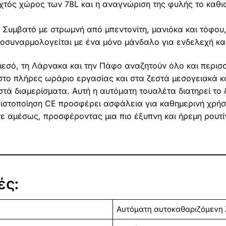
τός χώρος των 78L και η αναγνώριση της φυλής το καθιστ
Συμβατό με στρωμνή από μπεντονίτη, μανιόκα και τόφου
συναρμολογείται με ένα μόνο μάνδαλο για ενδελεχή κ
εμεσό, τη Λάρνακα και την Πάφο αναζητούν όλο και περισ
στο πλήρες ωράριο εργασίας και στα ζεστά μεσογειακά κ
τά διαμερίσματα. Αυτή η αυτόματη τουαλέτα διατηρεί το δ
πιστοποίηση CE προσφέρει ασφάλεια για καθημερινή χρήσ
ε αμέσως, προσφέροντας μια πιο έξυπνη και ήρεμη ρουτίν
ές:
Αυτόματη αυτοκαθαριζόμενη 