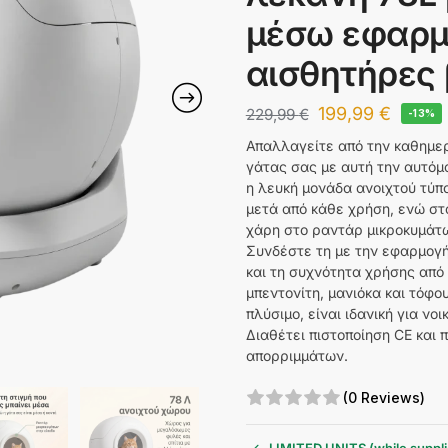
μέσω εφαρμ
αισθητήρες
199,99
€
229,99
€
-13%
Απαλλαγείτε από την καθημερ
γάτας σας με αυτή την αυτόμ
η λευκή μονάδα ανοιχτού τύπ
μετά από κάθε χρήση, ενώ στ
χάρη στο ραντάρ μικροκυμάτω
Συνδέστε τη με την εφαρμογή
και τη συχνότητα χρήσης από 
μπεντονίτη, μανιόκα και τόφο
πλύσιμο, είναι ιδανική για νο
Διαθέτει πιστοποίηση CE και
απορριμμάτων.
(0 Reviews)