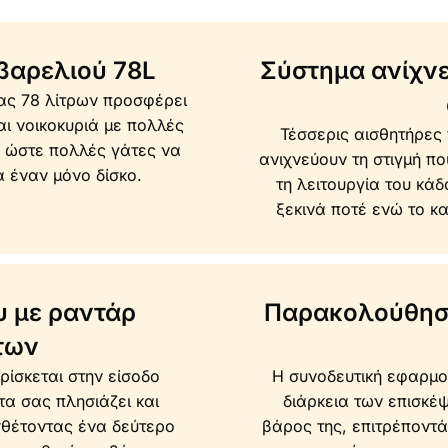
βαρελιού 78L
Σύστημα ανίχν
ας 78 λίτρων προσφέρει
ι νοικοκυριά με πολλές
Τέσσερις αισθητήρες
, ώστε πολλές γάτες να
ανιχνεύουν τη στιγμή πο
 έναν μόνο δίσκο.
τη λειτουργία του κάδ
ξεκινά ποτέ ενώ το κα
υ με ραντάρ
Παρακολούθησ
των
ίσκεται στην είσοδο
Η συνοδευτική εφαρμο
τα σας πλησιάζει και
διάρκεια των επισκέ
σθέτοντας ένα δεύτερο
βάρος της, επιτρέποντά