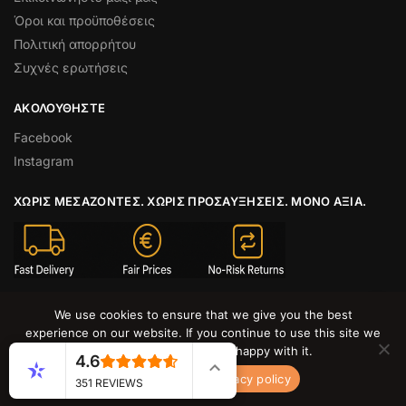
Όροι και προϋποθέσεις
Πολιτική απορρήτου
Συχνές ερωτήσεις
ΑΚΟΛΟΥΘΉΣΤΕ
Facebook
Instagram
ΧΩΡΊΣ ΜΕΣΆΖΟΝΤΕΣ. ΧΩΡΊΣ ΠΡΟΣΑΥΞΉΣΕΙΣ. ΜΌΝΟ ΑΞΊΑ.
Προμηθευόμαστε απευθείας και μεταφέρουμε την
We use cookies to ensure that we give you the best
εξοικονόμηση σε εσάς. Αν δεν είναι προσφορά, δεν είναι στο
experience on our website. If you continue to use this site we
Cy Deals.
will assume that you are happy with it.
4.6
© CY DEALS 2026
Ok
No
Privacy policy
351 REVIEWS