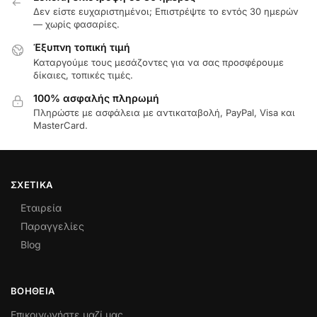
Δεν είστε ευχαριστημένοι; Επιστρέψτε το εντός 30 ημερών
— χωρίς φασαρίες.
Έξυπνη τοπική τιμή
Καταργούμε τους μεσάζοντες για να σας προσφέρουμε
δίκαιες, τοπικές τιμές.
100% ασφαλής πληρωμή
Πληρώστε με ασφάλεια με αντικαταβολή, PayPal, Visa και
MasterCard.
ΣΧΕΤΙΚΆ
Εταιρεία
Παραγγελίες
Blog
ΒΟΉΘΕΙΑ
Επικοινωνήστε μαζί μας