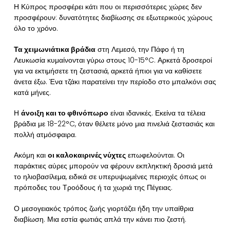
Η Κύπρος προσφέρει κάτι που οι περισσότερες χώρες δεν
προσφέρουν: δυνατότητες διαβίωσης σε εξωτερικούς χώρους
όλο το χρόνο.
Τα χειμωνιάτικα βράδια
στη Λεμεσό, την Πάφο ή τη
Λευκωσία κυμαίνονται γύρω στους 10-15°C. Αρκετά δροσεροί
για να εκτιμήσετε τη ζεστασιά, αρκετά ήπιοι για να καθίσετε
άνετα έξω. Ένα τζάκι παρατείνει την περίοδο στο μπαλκόνι σας
κατά μήνες.
Η
άνοιξη και το φθινόπωρο
είναι ιδανικές. Εκείνα τα τέλεια
βράδια με 18-22°C, όταν θέλετε μόνο μια πινελιά ζεστασιάς και
πολλή ατμόσφαιρα.
Ακόμη και
οι καλοκαιρινές νύχτες
επωφελούνται. Οι
παράκτιες αύρες μπορούν να φέρουν εκπληκτική δροσιά μετά
το ηλιοβασίλεμα, ειδικά σε υπερυψωμένες περιοχές όπως οι
πρόποδες του Τροόδους ή τα χωριά της Πέγειας.
Ο μεσογειακός τρόπος ζωής γιορτάζει ήδη την υπαίθρια
διαβίωση. Μια εστία φωτιάς απλά την κάνει πιο ζεστή.