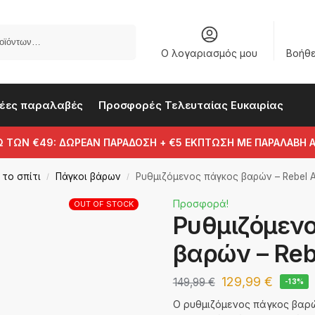
Αναζήτηση
Ο λογαριασμός μου
Βοήθ
έες παραλαβές
Προσφορές Τελευταίας Ευκαιρίας
Ω ΤΩΝ €49: ΔΩΡΕΑΝ ΠΑΡΑΔΟΣΗ + €5 ΕΚΠΤΩΣΗ ΜΕ ΠΑΡΑΛΑΒΗ 
το σπίτι
Πάγκοι βάρων
Ρυθμιζόμενος πάγκος βαρών – Rebel A
/
/
Προσφορά!
OUT OF STOCK
Ρυθμιζόμεν
βαρών – Reb
129,99
€
149,99
€
-13%
Ο ρυθμιζόμενος πάγκος βαρών