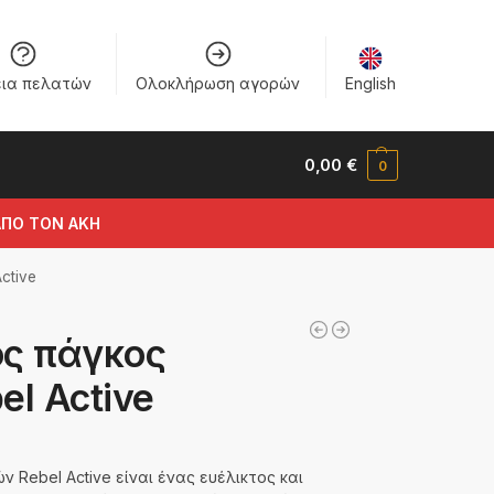
εια πελατών
Ολοκλήρωση αγορών
English
0,00
€
0
ΑΠΟ ΤΟΝ ΑΚΗ
ctive
ος πάγκος
el Active
 Rebel Active είναι ένας ευέλικτος και