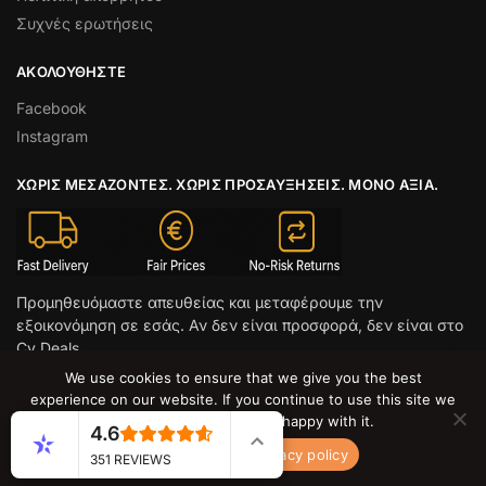
Συχνές ερωτήσεις
ΑΚΟΛΟΥΘΉΣΤΕ
Facebook
Instagram
ΧΩΡΊΣ ΜΕΣΆΖΟΝΤΕΣ. ΧΩΡΊΣ ΠΡΟΣΑΥΞΉΣΕΙΣ. ΜΌΝΟ ΑΞΊΑ.
Προμηθευόμαστε απευθείας και μεταφέρουμε την
εξοικονόμηση σε εσάς. Αν δεν είναι προσφορά, δεν είναι στο
Cy Deals.
We use cookies to ensure that we give you the best
© CY DEALS 2026
experience on our website. If you continue to use this site we
will assume that you are happy with it.
4.6
Ok
No
Privacy policy
351 REVIEWS