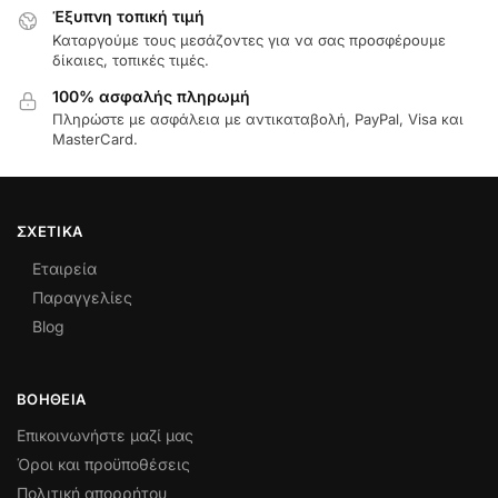
Έξυπνη τοπική τιμή
Καταργούμε τους μεσάζοντες για να σας προσφέρουμε
δίκαιες, τοπικές τιμές.
100% ασφαλής πληρωμή
Πληρώστε με ασφάλεια με αντικαταβολή, PayPal, Visa και
MasterCard.
ΣΧΕΤΙΚΆ
Εταιρεία
Παραγγελίες
Blog
ΒΟΉΘΕΙΑ
Επικοινωνήστε μαζί μας
Όροι και προϋποθέσεις
Πολιτική απορρήτου