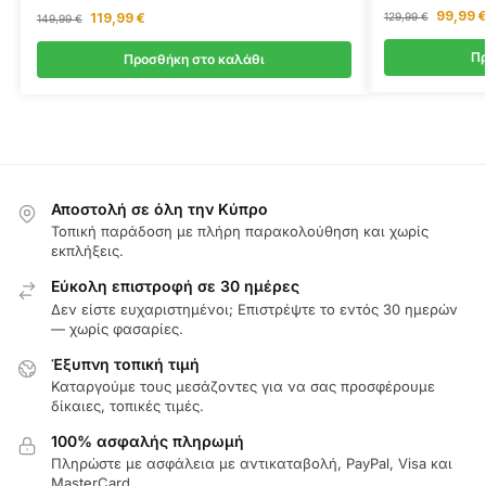
Ruth
99,99
119,99
€
129,99
€
149,99
€
Rating: 5/5
Automatic Cat Litter Box
Πρ
Προσθήκη στο καλάθι
Excellent service from order to delivery. After care service 
Fri May 08 2026 07:23:50 GMT+0000 (Coordinated Universal T
Smart Self-Cleaning Cat Litter Box
Karen
Rating: 5/5
Mrs
Αποστολή σε όλη την Κύπρο
Great service and prompt
Τοπική παράδοση με πλήρη παρακολούθηση και χωρίς
Mon Apr 20 2026 14:21:42 GMT+0000 (Coordinated Universal 
εκπλήξεις.
Smart Self-Cleaning Cat Litter Box
Εύκολη επιστροφή σε 30 ημέρες
Jantana
Δεν είστε ευχαριστημένοι; Επιστρέψτε το εντός 30 ημερών
Rating: 5/5
— χωρίς φασαρίες.
Good product
My cats love it
Έξυπνη τοπική τιμή
Mon Apr 20 2026 11:06:21 GMT+0000 (Coordinated Universal T
Καταργούμε τους μεσάζοντες για να σας προσφέρουμε
δίκαιες, τοπικές τιμές.
Smart Self-Cleaning Cat Litter Box
Migle
100% ασφαλής πληρωμή
Rating: 5/5
Πληρώστε με ασφάλεια με αντικαταβολή, PayPal, Visa και
Amazing
MasterCard.