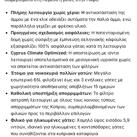
Πλήρης λειτουργία χωρίς χέρια: Η
αντικατάσταση της
άμμου με ένα κλικ αδειάζει αυτόματα την παλιά άμμο, ενώ
παράλληλα γεμίζει με φρέσκο υλικό.
Προηγμένος σχεδιασμός ασφάλειας:
Η πατενταρισμένη
δομή χωρίς σύσφιξη με έμπνευση σεληνιακής κάψουλας
εξασφαλίζει 100% ασφάλεια γάτας κατά τη λειτουργία
Cyprus Climate Optimized:
Η αποστείρωση με ιόντα
λειτουργεί αποτελεσματικά σε μεσογειακή υγρασία χωρίς
να απαιτείται αντικατάσταση των φίλτρων
Έτοιμο για νοικοκυριό πολλών γατών:
Μεγάλο
εσωτερικό 65L φιλοξενεί έως και 3 ενήλικες γάτες με
χωρητικότητα αποθήκευσης αποβλήτων 15 ημερών
Καθολική υποστήριξη απορριμμάτων:
Το φίλτρο
αστραπή λειτουργεί με όλους τους κοινούς τύπους
απορριμμάτων της Κύπρου, συμπεριλαμβανομένων των
φιλικών προς το περιβάλλον επιλογών
Φιλικό για ηλικιωμένες γάτες:
Χαμηλό ύψος εισόδου 5,9
ιντσών, ιδανικό για ηλικιωμένες ή κοντοπόδαρες γάτες
που συνηθίζονται στα κυπριακά καταφύγια