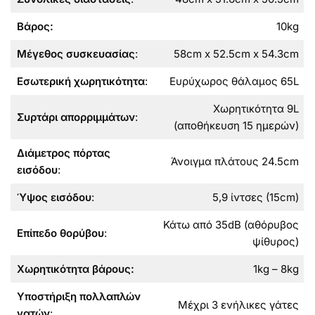
Βάρος:
10kg
Μέγεθος συσκευασίας
:
58cm x 52.5cm x 54.3cm
Εσωτερική χωρητικότητα
:
Ευρύχωρος θάλαμος 65L
Χωρητικότητα 9L
Συρτάρι απορριμμάτων
:
(αποθήκευση 15 ημερών)
Διάμετρος πόρτας
Άνοιγμα πλάτους 24.5cm
εισόδου
:
Ύψος εισόδου
:
5,9 ίντσες (15cm)
Κάτω από 35dB (αθόρυβος
Επίπεδο θορύβου
:
ψίθυρος)
Χωρητικότητα βάρους:
1kg – 8kg
Υποστήριξη πολλαπλών
Μέχρι 3 ενήλικες γάτες
γατών
: