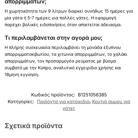
απορριμμάτων;
Η χωρητικότητα των 9 λίτρων διαρκεί συνήθως 15 ημέρες για
μία γάτα ή 5-7 ημέρες για πολλές γάτες. Η εφαρμογή
παρέχει βολικές ειδοποιήσεις όταν απαιτείται άδειασμα.
Τι περιλαμβάνεται στην αγορά μου;
Η πλήρης συσκευασία περιλαμβάνει τη μονάδα έξυπνου
απορριμματοκιβωτίου, τα χιτώνια απορριμμάτων, το χαλάκι
απορριμμάτων, τον προσαρμογέα ρεύματος με βύσμα
συμβατό με την Κύπρο, αναλυτικό εγχειρίδιο χρήσης και
18μηνη εγγύηση.
Customer Reviews
Κωδικός προϊόντος:
B1251056385
Κατηγορίες:
Προϊόντα για κατοικίδια
,
Κουτιά άμμου για
Smart Self-Cleaning Cat Litter Box
γάτες
Margarita
Rating: 5/5
Σχετικά προϊόντα
Great automatic litter box
Although my cats are still not 100% used to the machine I got a 