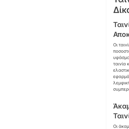
Δίκ
Ταιν
Απο
Οι ταιν
ποσοστό
υφάσματ
ταινία 
ελαστικ
εφαρμόζ
λεμφική
συμπερ
Άκαμ
Ταιν
Οι άκαμ