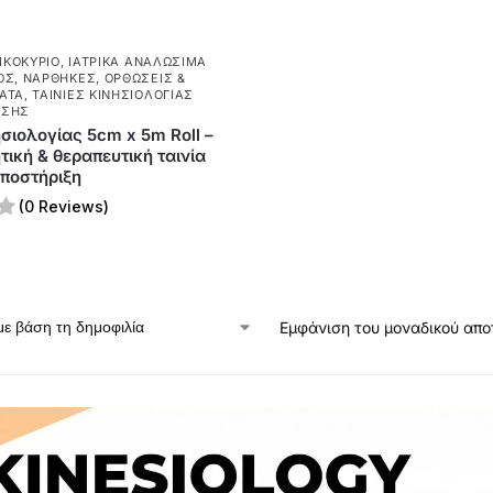
ΟΙΚΟΚΥΡΙΌ
,
ΙΑΤΡΙΚΆ ΑΝΑΛΏΣΙΜΑ
ΌΣ
,
ΝΆΡΘΗΚΕΣ, ΟΡΘΏΣΕΙΣ &
ΑΤΑ
,
ΤΑΙΝΊΕΣ ΚΙΝΗΣΙΟΛΟΓΊΑΣ
ΑΣΗΣ
ησιολογίας 5cm x 5m Roll –
ική & θεραπευτική ταινία
υποστήριξη
(0 Reviews)
Εμφάνιση του μοναδικού απ