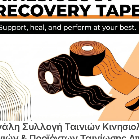
άλη Συλλογή Ταινιών Κινησιο
νιών & Προϊόντων Ταινίωσης Α