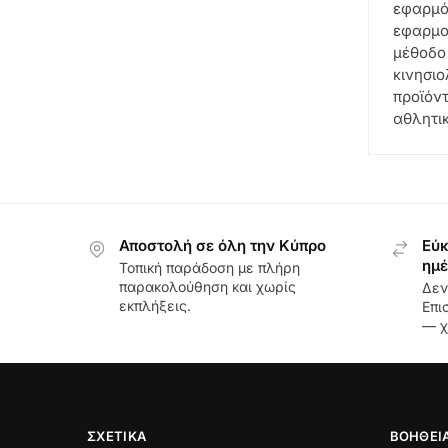
εφαρμόζ
εφαρμογ
μέθοδο
κινησιο
προϊόν
αθλητικ
Αποστολή σε όλη την Κύπρο
Εύκ
ημέ
Τοπική παράδοση με πλήρη
παρακολούθηση και χωρίς
Δεν
εκπλήξεις.
Επι
— χ
ΣΧΕΤΙΚΆ
ΒΟΉΘΕΙ