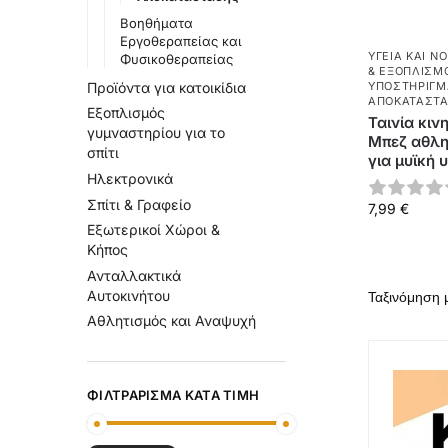
Βοηθήματα
Εργοθεραπείας και
ΥΓΕΊΑ ΚΑΙ Ν
Φυσικοθεραπείας
& ΕΞΟΠΛΙΣΜ
ΥΠΟΣΤΗΡΊΓΜ
Προϊόντα για κατοικίδια
ΑΠΟΚΑΤΆΣΤ
Εξοπλισμός
Ταινία κιν
γυμναστηρίου για το
Μπεζ αθλητ
σπίτι
για μυϊκή 
Ηλεκτρονικά
Σπίτι & Γραφείο
7,99
€
Εξωτερικοί Χώροι &
Κήπος
Ανταλλακτικά
Αυτοκινήτου
Αθλητισμός και Αναψυχή
ΦΙΛΤΡΆΡΙΣΜΑ ΚΑΤΆ ΤΙΜΉ