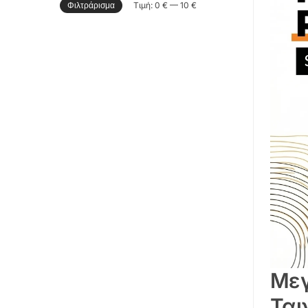
Τιμή:
0 €
—
10 €
Φιλτράρισμα
Μεγ
Ται