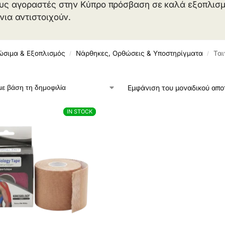
υς αγοραστές στην Κύπρο πρόσβαση σε καλά εξοπλισμέν
νια αντιστοιχούν.
ώσιμα & Εξοπλισμός
Νάρθηκες, Ορθώσεις & Υποστηρίγματα
Ται
/
/
Εμφάνιση του μοναδικού απ
IN STOCK
IN STOCK