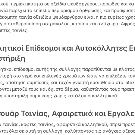
κού, περιεκτικότητα σε οξείδιο ψευδαργύρου, πορώδες και κ
αινία παρέχει το επίπεδο περιορισμού άρθρωσης και πρόσφυσης
άκαμπτη ταινία οξειδίου ψευδαργύρου είναι η πιο ευρέως χρη
 για σταθεροποίηση αστράγαλου, καρπού και αντίχειρα. Αφρός
πτες ταινίες.
ητικοί Επίδεσμοι και Αυτοκόλλητες Επ
στήριξη
ητικοί επίδεσμοι αυτής της συλλογής παρατίθενται με πλάτος,
αντοχή στο νερό και επιλογές χρωμάτων ώστε να επιλέξετε τον
, απαίτηση συμπίεσης και τυχόν γνωστή ευαισθησία στο latex 
νται μεταξύ τους και όχι στο δέρμα, καθιστώντας τους πρακτ
η υποστήριξη συμπίεσης χωρίς κατάλοιπα κολλητικού.
ουάρ Ταινίας, Αφαιρετικά και Εργαλ
 ταινίας, κόφτες ταινίας, αφαιρετικά κολλητικού, σπρέι προ
νται όλα σε αυτή τη συλλογή, καλύπτοντας τις ανάγκες αξεσ