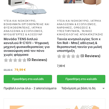
ΥΓΕΊΑ ΚΑΙ ΝΟΙΚΟΚΥΡΙΌ
,
ΥΓΕΊΑ ΚΑΙ ΝΟΙΚΟΚΥΡΙΌ
,
ΙΑΤΡΙΚΆ
ΒΟΗΘΉΜΑΤΑ ΕΡΓΟΘΕΡΑΠΕΊΑΣ ΚΑΙ
ΑΝΑΛΏΣΙΜΑ & ΕΞΟΠΛΙΣΜΌΣ
,
ΦΥΣΙΚΟΘΕΡΑΠΕΊΑΣ
,
ΙΑΤΡΙΚΆ
ΝΆΡΘΗΚΕΣ, ΟΡΘΏΣΕΙΣ &
ΑΝΑΛΏΣΙΜΑ & ΕΞΟΠΛΙΣΜΌΣ
,
ΥΠΟΣΤΗΡΊΓΜΑΤΑ
,
ΤΑΙΝΊΕΣ
ΜΥΟΔΙΕΓΈΡΤΕΣ & ΑΞΕΣΟΥΆΡ
ΚΙΝΗΣΙΟΛΟΓΊΑΣ ΑΠΟΚΑΤΆΣΤΑΣΗΣ
Μονάδα TENS διπλού
Ταινία κινησιολογίας 5cm x
καναλιού R-C101I – Ψηφιακή
5m Roll – Μπεζ αθλητική &
μηχανή φυσικοθεραπείας για
θεραπευτική ταινία για μυϊκή
ανακούφιση από τον πόνο
υποστήριξη
χωρίς φάρμακα
(0 Reviews)
(0 Reviews)
7,99
€
79,99
€
99,99
€
Προσθήκη στο καλάθι
Προσθήκη στο καλάθι
Προβάλλονται όλα - 2 αποτελέσματα