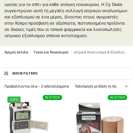
υγείας για το σπίτι για κάθε ανάγκη νοικοκυριού. Η Cy Deals
συγκεντρώνει αυτή τη μεγάλη συλλογή ιατρικών αναλωσίμων
και εξοπλισμού σε ένα μέρος, δίνοντας στους αγοραστές
στην Κύπρο πρόσβαση σε αξιόπιστα, πιστοποιημένα προϊόντα
σε δίκαιες τιμές που οι τοπικά φαρμακεία και λιανοπωλητές
ιατρικού εξοπλισμού σπάνια αντιστοιχούν.
Αρχική σελίδα
Υγεία και Νοικοκυριό
Ιατρικά Αναλώσιμα & Εξοπλισμός
/
/
SHOW FILTERS
Προβάλλονται όλα - 2 αποτελέσματα
IN STOCK
IN STOCK
IN STOCK
IN STOCK
-20%