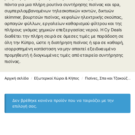
πάντα για μια πλήρη ρουτίνα συντήρησης πισίνας και spa,
συμπεριλαμβανομένων τηλεσκοπικών κοντών, δικτυών
skimmer, βουρτσών πισίνας, κεφαλών ηλεκτρικής σκούπας,
αρπαγών φύλλων, εργαλείων καθαρισμού φίλτρου και της
πλήρους γκάμας χημικών επεξεργασίας νερού. Η Cy Deals
διαθέτει την πλήρη σειρά σε άμεσες τιμές με παράδοση σε
όλη την Κύπρο, ώστε η διατήρηση πισίνας ή spa σε καθαρή,
ισορροπημένη κατάσταση να μην απαιτεί εξειδικευμένο
προμηθευτή ή διογκωμένες τιμές από εταιρεία συντήρησης
πισίνας.
Αρχική σελίδα
Εξωτερικοί Χώροι & Κήπος
Πισίνες, Σπα και Τζακούζι
/
/
Δεν βρέθηκε κανένα προϊόν που να ταιριάζει με την
επιλογή σας.