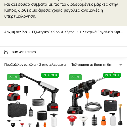
και αξεσουάρ συμβατά με τις πιο διαδεδομένες μάρκες στην
Κύπρο, διαθέσιμα άμεσα χωρίς μεγάλες αναμονές ή
υπερτιμολόγηση.
Αρχική σελίδα
Εξωτερικοί Χώροι & Κήπος
Ηλεκτρικά Εργαλεία Κήπου
/
/
SHOW FILTERS
Προβάλλονται όλα - 2 αποτελέσματα
IN STOCK
IN STOCK
IN STOCK
IN STOCK
-53%
-53%