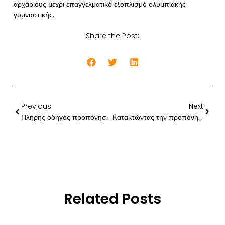
αρχάριους μέχρι επαγγελματικό εξοπλισμό ολυμπιακής
γυμναστικής.
Share the Post:
Previous
Next
Πλήρης οδηγός προπόνησης με βαράκια: 25 βασικές ασκήσεις για την ολική μεταμόρφωση του σώματος
Κατακτώντας την προπόνηση με βάρη: Προγράμματα και Αποτελέσματα
Related Posts