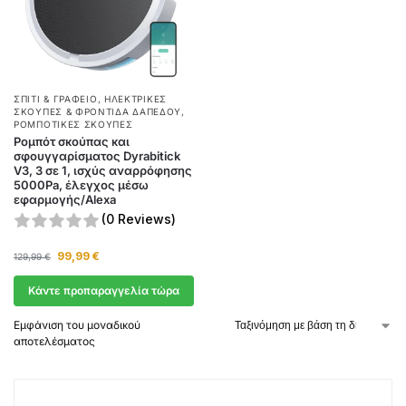
ΣΠΊΤΙ & ΓΡΑΦΕΊΟ
,
ΗΛΕΚΤΡΙΚΈΣ
ΣΚΟΎΠΕΣ & ΦΡΟΝΤΊΔΑ ΔΑΠΈΔΟΥ
,
ΡΟΜΠΟΤΙΚΈΣ ΣΚΟΎΠΕΣ
Ρομπότ σκούπας και
σφουγγαρίσματος Dyrabitick
V3, 3 σε 1, ισχύς αναρρόφησης
5000Pa, έλεγχος μέσω
εφαρμογής/Alexa
(0 Reviews)
99,99
€
129,99
€
Κάντε προπαραγγελία τώρα
Εμφάνιση του μοναδικού
αποτελέσματος