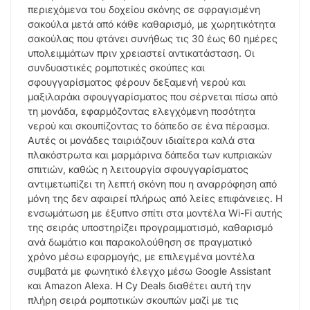
περιεχόμενα του δοχείου σκόνης σε σφραγισμένη
σακούλα μετά από κάθε καθαρισμό, με χωρητικότητα
σακούλας που φτάνει συνήθως τις 30 έως 60 ημέρες
υπολειμμάτων πριν χρειαστεί αντικατάσταση. Οι
συνδυαστικές ρομποτικές σκούπες και
σφουγγαρίσματος φέρουν δεξαμενή νερού και
μαξιλαράκι σφουγγαρίσματος που σέρνεται πίσω από
τη μονάδα, εφαρμόζοντας ελεγχόμενη ποσότητα
νερού και σκουπίζοντας το δάπεδο σε ένα πέρασμα.
Αυτές οι μονάδες ταιριάζουν ιδιαίτερα καλά στα
πλακόστρωτα και μαρμάρινα δάπεδα των κυπριακών
σπιτιών, καθώς η λειτουργία σφουγγαρίσματος
αντιμετωπίζει τη λεπτή σκόνη που η αναρρόφηση από
μόνη της δεν αφαιρεί πλήρως από λείες επιφάνειες. Η
ενσωμάτωση με έξυπνο σπίτι στα μοντέλα Wi-Fi αυτής
της σειράς υποστηρίζει προγραμματισμό, καθαρισμό
ανά δωμάτιο και παρακολούθηση σε πραγματικό
χρόνο μέσω εφαρμογής, με επιλεγμένα μοντέλα
συμβατά με φωνητικό έλεγχο μέσω Google Assistant
και Amazon Alexa. Η Cy Deals διαθέτει αυτή την
πλήρη σειρά ρομποτικών σκουπών μαζί με τις