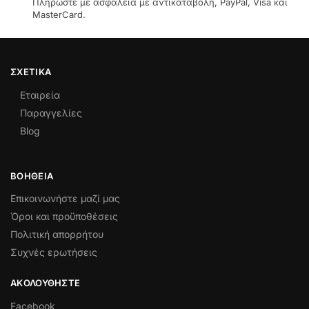
Πληρώστε με ασφάλεια με αντικαταβολή, PayPal, Visa και
MasterCard.
ΣΧΕΤΙΚΆ
Εταιρεία
Παραγγελίες
Blog
ΒΟΉΘΕΙΑ
Επικοινωνήστε μαζί μας
Όροι και προϋποθέσεις
Πολιτική απορρήτου
Συχνές ερωτήσεις
ΑΚΟΛΟΥΘΉΣΤΕ
Facebook