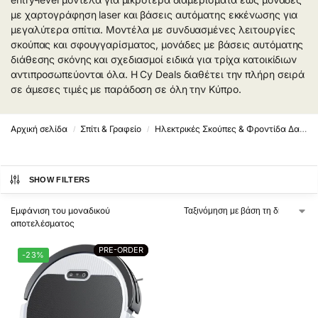
με χαρτογράφηση laser και βάσεις αυτόματης εκκένωσης για
μεγαλύτερα σπίτια. Μοντέλα με συνδυασμένες λειτουργίες
σκούπας και σφουγγαρίσματος, μονάδες με βάσεις αυτόματης
διάθεσης σκόνης και σχεδιασμοί ειδικά για τρίχα κατοικίδιων
αντιπροσωπεύονται όλα. Η Cy Deals διαθέτει την πλήρη σειρά
σε άμεσες τιμές με παράδοση σε όλη την Κύπρο.
Αρχική σελίδα
Σπίτι & Γραφείο
Ηλεκτρικές Σκούπες & Φροντίδα Δαπέδου
/
/
SHOW FILTERS
Εμφάνιση του μοναδικού
αποτελέσματος
PRE-ORDER
PRE-ORDER
-23%