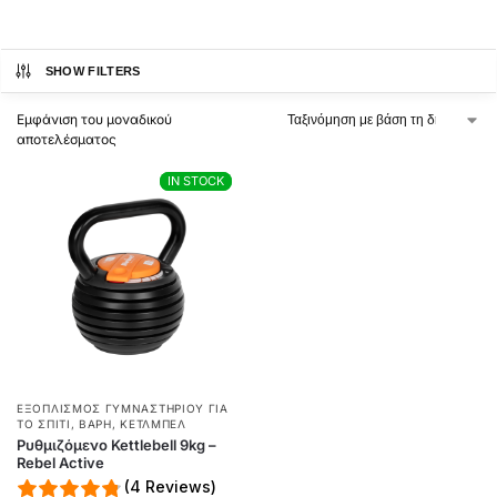
SHOW FILTERS
Εμφάνιση του μοναδικού
αποτελέσματος
IN STOCK
IN STOCK
ΕΞΟΠΛΙΣΜΌΣ ΓΥΜΝΑΣΤΗΡΊΟΥ ΓΙΑ
ΤΟ ΣΠΊΤΙ
,
ΒΆΡΗ
,
ΚΈΤΛΜΠΕΛ
Ρυθμιζόμενο Kettlebell 9kg –
Rebel Active
(4 Reviews)