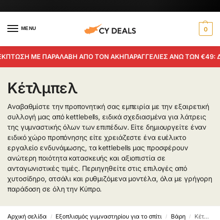
MENU
0
ΠΤΩΣΗ ΜΕ ΠΑΡΑΛΑΒΗ ΑΠΟ ΤΟΝ ΑΚΗ
ΠΑΡΑΓΓΕΛΙΕΣ ΑΝΩ ΤΩΝ €49: ΔΩ
Κέτλμπελ
Αναβαθμίστε την προπονητική σας εμπειρία με την εξαιρετική
συλλογή μας από kettlebells, ειδικά σχεδιασμένα για λάτρεις
της γυμναστικής όλων των επιπέδων. Είτε δημιουργείτε έναν
ειδικό χώρο προπόνησης είτε χρειάζεστε ένα ευέλικτο
εργαλείο ενδυνάμωσης, τα kettlebells μας προσφέρουν
ανώτερη ποιότητα κατασκευής και αξιοπιστία σε
ανταγωνιστικές τιμές. Περιηγηθείτε στις επιλογές από
χυτοσίδηρο, ατσάλι και ρυθμιζόμενα μοντέλα, όλα με γρήγορη
παράδοση σε όλη την Κύπρο.
Αρχική σελίδα
Εξοπλισμός γυμναστηρίου για το σπίτι
Βάρη
Κέτλμπελ
/
/
/