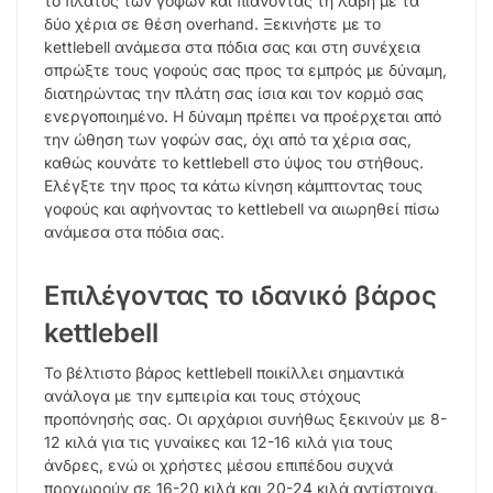
το πλάτος των γοφών και πιάνοντας τη λαβή με τα
δύο χέρια σε θέση overhand. Ξεκινήστε με το
kettlebell ανάμεσα στα πόδια σας και στη συνέχεια
σπρώξτε τους γοφούς σας προς τα εμπρός με δύναμη,
διατηρώντας την πλάτη σας ίσια και τον κορμό σας
ενεργοποιημένο. Η δύναμη πρέπει να προέρχεται από
την ώθηση των γοφών σας, όχι από τα χέρια σας,
καθώς κουνάτε το kettlebell στο ύψος του στήθους.
Ελέγξτε την προς τα κάτω κίνηση κάμπτοντας τους
γοφούς και αφήνοντας το kettlebell να αιωρηθεί πίσω
ανάμεσα στα πόδια σας.
Επιλέγοντας το ιδανικό βάρος
kettlebell
Το βέλτιστο βάρος kettlebell ποικίλλει σημαντικά
ανάλογα με την εμπειρία και τους στόχους
προπόνησής σας. Οι αρχάριοι συνήθως ξεκινούν με 8-
12 κιλά για τις γυναίκες και 12-16 κιλά για τους
άνδρες, ενώ οι χρήστες μέσου επιπέδου συχνά
προχωρούν σε 16-20 κιλά και 20-24 κιλά αντίστοιχα.