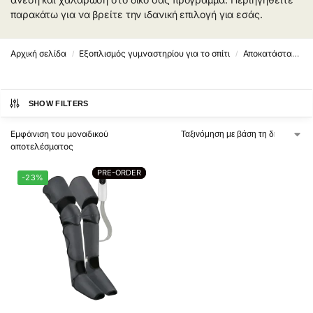
παρακάτω για να βρείτε την ιδανική επιλογή για εσάς.
Αρχική σελίδα
Εξοπλισμός γυμναστηρίου για το σπίτι
Αποκατάσταση και Ευεξία
/
/
SHOW FILTERS
Εμφάνιση του μοναδικού
αποτελέσματος
PRE-ORDER
PRE-ORDER
-23%