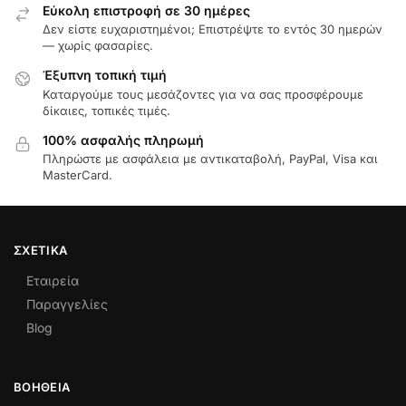
Εύκολη επιστροφή σε 30 ημέρες
Δεν είστε ευχαριστημένοι; Επιστρέψτε το εντός 30 ημερών
— χωρίς φασαρίες.
Έξυπνη τοπική τιμή
Καταργούμε τους μεσάζοντες για να σας προσφέρουμε
δίκαιες, τοπικές τιμές.
100% ασφαλής πληρωμή
Πληρώστε με ασφάλεια με αντικαταβολή, PayPal, Visa και
MasterCard.
ΣΧΕΤΙΚΆ
Εταιρεία
Παραγγελίες
Blog
ΒΟΉΘΕΙΑ