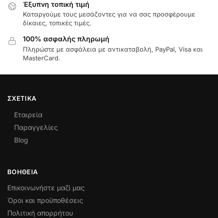
Έξυπνη τοπική τιμή
Καταργούμε τους μεσάζοντες για να σας προσφέρουμε
δίκαιες, τοπικές τιμές.
100% ασφαλής πληρωμή
Πληρώστε με ασφάλεια με αντικαταβολή, PayPal, Visa και
MasterCard.
ΣΧΕΤΙΚΆ
Εταιρεία
Παραγγελίες
Blog
ΒΟΉΘΕΙΑ
Επικοινωνήστε μαζί μας
Όροι και προϋποθέσεις
Πολιτική απορρήτου