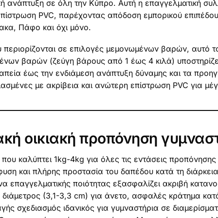
κή ανάπτυξη σε όλη την Κύπρο. Αυτή η επαγγελματική συ
επίστρωση PVC, παρέχοντας απόδοση εμπορικού επιπέδου γ
ακα, Πάφο και όχι μόνο.
υ περιορίζονται σε επιλογές μεμονωμένων βαρών, αυτό τ
ένων βαρών (ζεύγη βάρους από 1 έως 4 κιλά) υποστηρίζε
απεία έως την ενδιάμεση ανάπτυξη δύναμης και τα προη
ασμένες με ακρίβεια και ανώτερη επίστρωση PVC για μέγ
ιακή οικιακή προπόνηση γυμνασ
 που καλύπτει 1kg-4kg για όλες τις εντάσεις προπόνησης 
υση και πλήρης προστασία του δαπέδου κατά τη διάρκε
να επαγγελματικής ποιότητας εξασφαλίζει ακριβή καταν
 διάμετρος (3,1-3,3 cm) για άνετο, ασφαλές κράτημα κατ
ής σχεδιασμός ιδανικός για γυμναστήρια σε διαμερίσματ