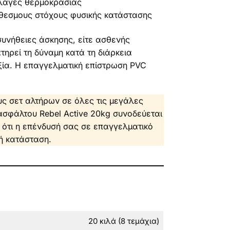
λλαγές θερμοκρασίας
όθεσμους στόχους φυσικής κατάστασης
συνήθειες άσκησης, είτε ασθενής
ηρεί τη δύναμη κατά τη διάρκεια
ία. Η επαγγελματική επίστρωση PVC
ς σετ αλτήρων σε όλες τις μεγάλες
σφάλτου Rebel Active 20kg συνοδεύεται
ότι η επένδυσή σας σε επαγγελματικό
κή κατάσταση.
20 κιλά (8 τεμάχια)