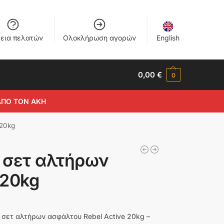
εια πελατών
Ολοκλήρωση αγορών
English
0,00
€
0
ΑΠΟ ΤΟΝ ΑΚΗ
 20kg
e σετ αλτήρων
 20kg
ο σετ αλτήρων ασφάλτου Rebel Active 20kg –