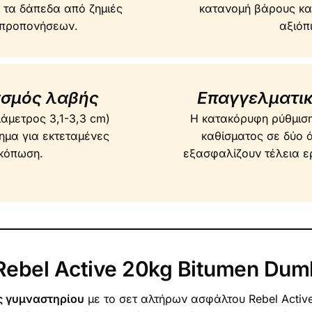
ι τα δάπεδα από ζημιές
κατανομή βάρους κα
 προπονήσεων.
αξιόπ
ασμός λαβής
Επαγγελματικ
άμετρος 3,1-3,3 cm)
Η κατακόρυφη ρύθμιση 
ημα για εκτεταμένες
καθίσματος σε δύο 
 κόπωση.
εξασφαλίζουν τέλεια ε
 Rebel Active 20kg Bitumen Dumb
ας γυμναστηρίου
με το σετ αλτήρων ασφάλτου Rebel Activ