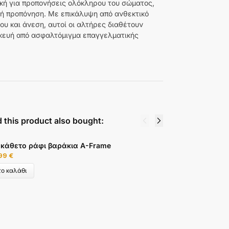
ική για προπονήσεις ολόκληρου του σώματος,
ή προπόνηση. Με επικάλυψη από ανθεκτικό
υ και άνεση, αυτοί οι αλτήρες διαθέτουν
σκευή από ασφαλτόμιγμα επαγγελματικής
 this product also bought:
 κάθετο ράφι βαράκια A-Frame
Ε
,99
€
1
ο καλάθι