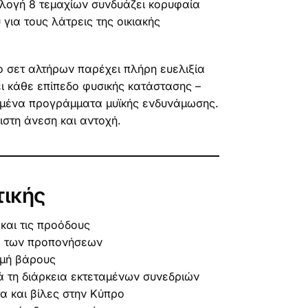
λλογή 8 τεμαχίων συνδυάζει κορυφαία
ια τους λάτρεις της οικιακής
ο σετ αλτήρων παρέχει πλήρη ευελιξία
ι κάθε επίπεδο φυσικής κατάστασης –
γμένα προγράμματα μυϊκής ενδυνάμωσης.
ιστη άνεση και αντοχή.
τικής
και τις προόδους
ια των προπονήσεων
ομή βάρους
ά τη διάρκεια εκτεταμένων συνεδριών
α και βίλες στην Κύπρο